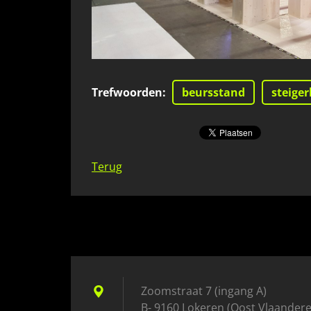
Trefwoorden
:
beursstand
steige
Terug
Zoomstraat 7 (ingang A)
B- 9160 Lokeren (Oost Vlaander