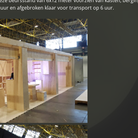
deze beursstand van 6x12 meter voorzien van kasten, bergi
r en afgebroken klaar voor transport op 6 uur.