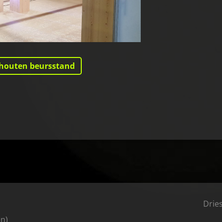
rhouten beursstand
Drie
en)