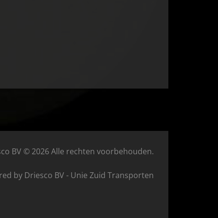
sco BV © 2026 Alle rechten voorbehouden.
ed by Driesco BV - Unie Zuid Transporten