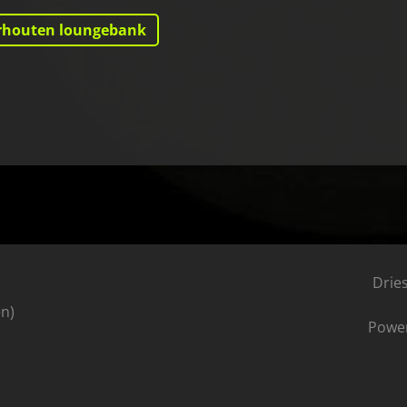
erhouten loungebank
Drie
en)
Power