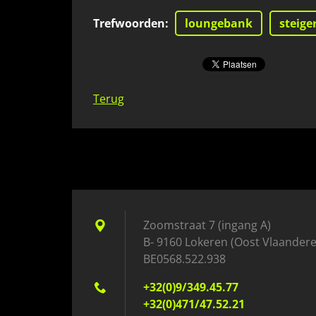
Trefwoorden
:
loungebank
steig
Terug
Zoomstraat 7 (ingang A)
B- 9160 Lokeren (Oost Vlaander
BE0568.522.938
+32(0)9/349.45.77
+32(0)471/47.52.21