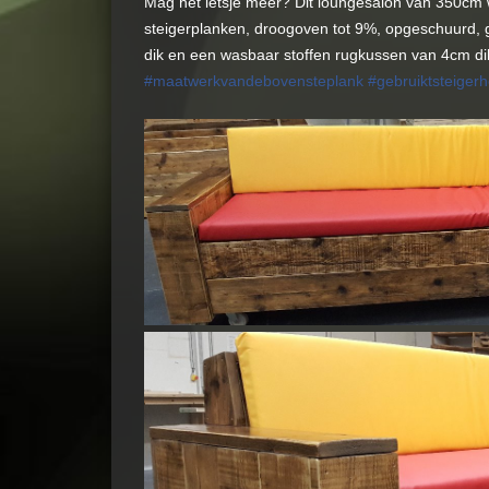
Mag het ietsje meer? Dit loungesalon van 350cm 
steigerplanken, droogoven tot 9%, opgeschuurd, g
dik en een wasbaar stoffen rugkussen van 4cm dik
#
maatwerkvandebovensteplank
#
gebruiktsteigerh