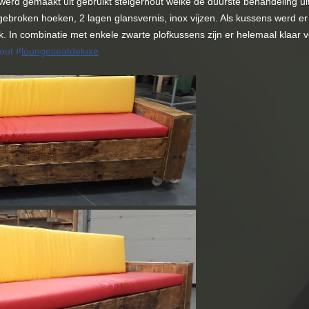
werd gemaakt uit gebruikt steigerhout welke de duurste behandeling u
ebroken hoeken, 2 lagen glansvernis, inox vijzen. Als kussens werd e
. In combinatie met enkele zwarte plofkussens zijn er helemaal klaar v
out
#
loungeseatdeluxe