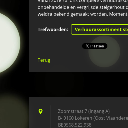
Vanaf 2018 zal ons complete verhuurasso
onbehandelde en vergrijsde steigerhout d
weldra bekend gemaakt worden. Momentee
Trefwoorden
:
Verhuurassortiment s
Terug
Zoomstraat 7 (ingang A)
B- 9160 Lokeren (Oost Vlaander
BE0568.522.938