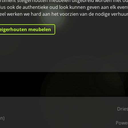
rtiment steigerhouten meubelen uitgebreid worden met oud
us ook de authentieke oud look kunnen geven aan elk event.
l werken we hard aan het voorzien van de nodige verhuur
teigerhouten meubelen
Drie
en)
Power